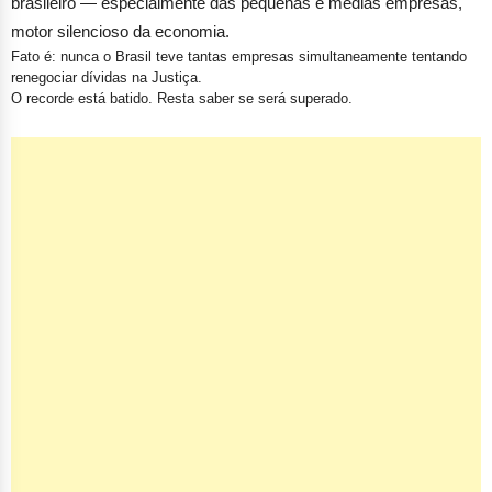
judiciais serve como termômetro da saúde do tecido empresarial
brasileiro — especialmente das pequenas e médias empresas,
motor silencioso da economia.
Fato é:
nunca o Brasil teve tantas empresas simultaneamente tentando
renegociar dívidas na Justiça.
O recorde está batido. Resta saber se será superado.