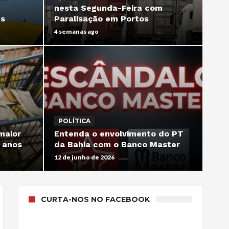
l para
nesta Segunda-Feira com
truques de Dilma e ‘quebra o
es
Paralisação em Portos
país’ para se reeleger
4 semanas ago
9 de junho de 2026
POLÍTICA
Documento dos EUA desmente
gundo
Lula e denuncia censura de
POLÍTICA
óximo
Moraes: Relatório acusa
maior
Entenda o envolvimento do PT
deterioração de direitos
8 anos
da Bahia com o Banco Master
humanos no Brasil
12 de junho de 2026
3 de junho de 2026
CURTA-NOS NO FACEBOOK