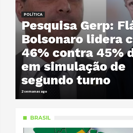
POLÍTICA
POLÍTICA
Pesquisa Gerp: Fl
Governo Lula é
Bolsonaro lidera 
desaprovado por 
46% contra 45% d
aprovação é de 4
em simulação de
Pesquisa, divulg
segundo turno
12 de junho de 20
2 semanas ago
12 de junho de 2026
BRASIL