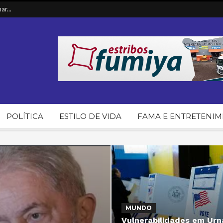
t...
ia...
in...
T d...
POLÍTICA
ESTILO DE VIDA
FAMA E ENTRETENI
MUNDO
ECONOMIA
Vulnerabilidades em Urn
Banco Mundial reduz pre