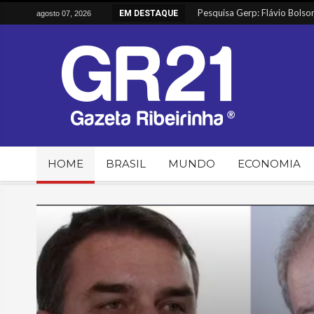
Vulnerabilidades em Urnas Ele
EM DESTAQUE
agosto 07, 2026
Greve dos Caminhoneiros Inic
Alimentos sobem e têm maior 
Entenda o envolvimento do P
HOME
BRASIL
MUNDO
ECONOMIA