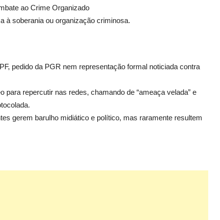
ombate ao Crime Organizado
ça à soberania ou organização criminosa.
da PF, pedido da PGR nem representação formal
noticiada contra
eo para repercutir nas redes, chamando de “ameaça velada” e
otocolada.
s gerem barulho midiático e político, mas raramente resultem