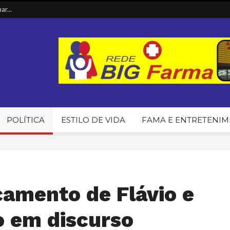
t...
ia...
in...
T d...
POLÍTICA
ESTILO DE VIDA
FAMA E ENTRETENI
camento de Flávio e
o em discurso