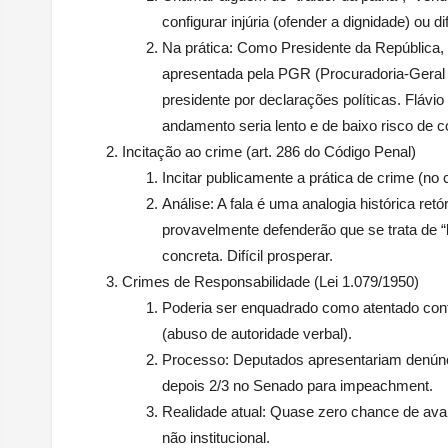
configurar
injúria
(ofender a dignidade) ou
d
Na prática
: Como Presidente da República,
apresentada pela PGR (Procuradoria-Geral 
presidente por declarações políticas. Fláv
andamento seria lento e de baixo risco de 
Incitação ao crime (art. 286 do Código Penal)
Incitar publicamente a prática de crime (no 
Análise
: A fala é uma
analogia histórica retó
provavelmente defenderão que se trata de “li
concreta. Difícil prosperar.
Crimes de Responsabilidade (Lei 1.079/1950)
Poderia ser enquadrado como atentado contra
(abuso de autoridade verbal).
Processo
: Deputados apresentariam denúnc
depois 2/3 no Senado para impeachment.
Realidade atual
: Quase zero chance de avan
não institucional.