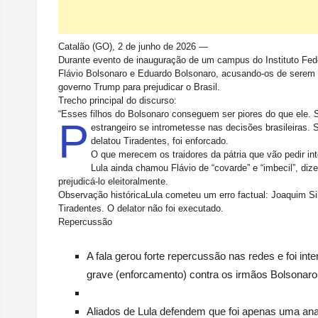
Catalão (GO), 2 de junho de 2026
—
Durante evento de inauguração de um campus do Instituto Fed
Flávio Bolsonaro
e
Eduardo Bolsonaro
, acusando-os de serem “
governo Trump para prejudicar o Brasil.
Trecho principal do discurso:
“Esses filhos do Bolsonaro conseguem ser piores do que ele. 
P
estrangeiro se intrometesse nas decisões brasileiras.
delatou Tiradentes,
foi enforcado
.
O que merecem os traidores da pátria que vão pedir i
Lula ainda chamou Flávio de “
covarde
” e “
imbecil
”, diz
prejudicá-lo eleitoralmente.
Observação histórica
Lula cometeu um erro factual:
Joaquim Si
Tiradentes
. O delator não foi executado.
Repercussão
A fala gerou forte repercussão nas redes e foi in
grave (enforcamento) contra os irmãos Bolsonaro
Aliados de Lula defendem que foi apenas uma analo