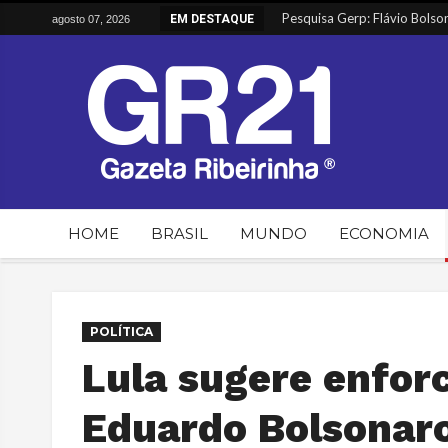
Vulnerabilidades em Urnas Ele
EM DESTAQUE
agosto 07, 2026
Greve dos Caminhoneiros Inic
Alimentos sobem e têm maior 
Entenda o envolvimento do P
HOME
BRASIL
MUNDO
ECONOMIA
POLÍTICA
Lula sugere enfor
Eduardo Bolsonar