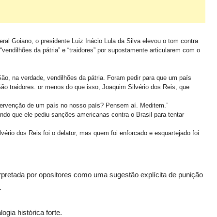
eral Goiano, o presidente
Luiz Inácio Lula da Silva
elevou o tom contra
vendilhões da pátria” e “traidores” por supostamente articularem com o
São, na verdade,
vendilhões da pátria
. Foram pedir para que um país
 São
traidores
.
or menos do que isso,
Joaquim Silvério dos Reis
, que
ntervenção de um país no nosso país? Pensem aí. Meditem.”
endo que ele pediu sanções americanas contra o Brasil para tentar
lvério dos Reis
foi o delator, mas quem foi enforcado e esquartejado foi
terpretada por opositores como uma sugestão explícita de punição
.
gia histórica forte.