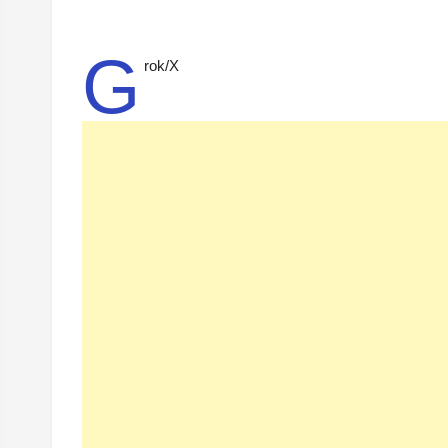
G
rok/X