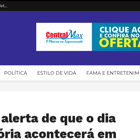
t...
ia...
in...
T d...
POLÍTICA
ESTILO DE VIDA
FAMA E ENTRETENI
alerta de que o dia
tória acontecerá em