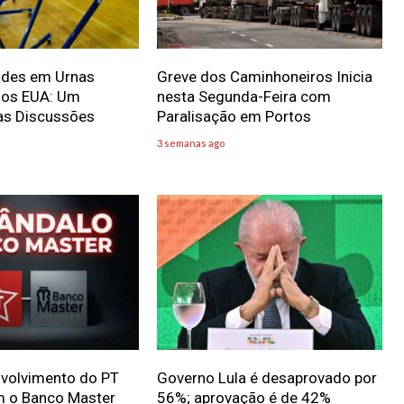
dades em Urnas
Greve dos Caminhoneiros Inicia
 nos EUA: Um
nesta Segunda-Feira com
as Discussões
Paralisação em Portos
3 semanas ago
nvolvimento do PT
Governo Lula é desaprovado por
m o Banco Master
56%; aprovação é de 42%