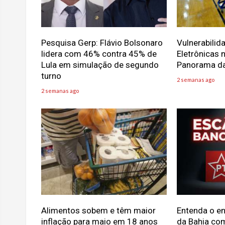
Pesquisa Gerp: Flávio Bolsonaro
Vulnerabili
lidera com 46% contra 45% de
Eletrônicas
Lula em simulação de segundo
Panorama d
turno
2 semanas ago
2 semanas ago
Alimentos sobem e têm maior
Entenda o e
inflação para maio em 18 anos
da Bahia co