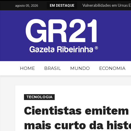
Vulnerabilidades em Urnas Ele
EM DESTAQUE
agosto 05, 2026
Greve dos Caminhoneiros Inic
Alimentos sobem e têm maior 
Entenda o envolvimento do P
HOME
BRASIL
MUNDO
ECONOMIA
TECNOLOGIA
Cientistas emitem 
mais curto da his