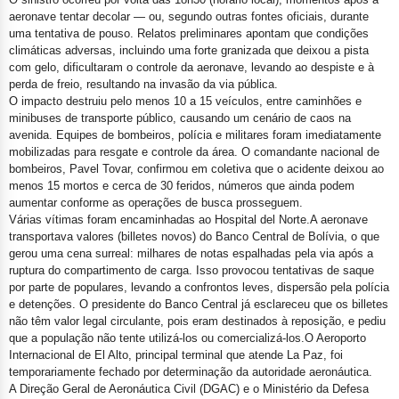
aeronave tentar decolar — ou, segundo outras fontes oficiais, durante
uma tentativa de pouso. Relatos preliminares apontam que condições
climáticas adversas, incluindo uma forte granizada que deixou a pista
com gelo, dificultaram o controle da aeronave, levando ao despiste e à
perda de freio, resultando na invasão da via pública.
O impacto destruiu pelo menos 10 a 15 veículos, entre caminhões e
minibuses de transporte público, causando um cenário de caos na
avenida. Equipes de bombeiros, polícia e militares foram imediatamente
mobilizadas para resgate e controle da área. O comandante nacional de
bombeiros, Pavel Tovar, confirmou em coletiva que o acidente deixou
ao
menos 15 mortos
e cerca de 30 feridos, números que ainda podem
aumentar conforme as operações de busca prosseguem.
Várias vítimas foram encaminhadas ao Hospital del Norte.
A aeronave
transportava valores (billetes novos) do Banco Central de Bolívia, o que
gerou uma cena surreal: milhares de notas espalhadas pela via após a
ruptura do compartimento de carga. Isso provocou tentativas de saque
por parte de populares, levando a confrontos leves, dispersão pela polícia
e detenções. O presidente do Banco Central já esclareceu que os billetes
não têm valor legal circulante, pois eram destinados à reposição, e pediu
que a população não tente utilizá-los ou comercializá-los.
O Aeroporto
Internacional de El Alto, principal terminal que atende La Paz, foi
temporariamente fechado por determinação da autoridade aeronáutica.
A Direção Geral de Aeronáutica Civil (DGAC) e o Ministério da Defesa