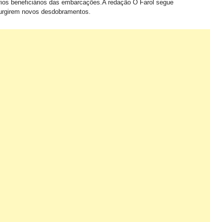
tários beneficiários das embarcações.
A redação O Farol segue
urgirem novos desdobramentos.