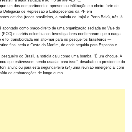
esistir à água salgada e ao frio de até –20 °C.
que um dos compartimentos apresentou infiltração e o cheiro forte de
e da Delegacia de Repressão a Entorpecentes da PF em
antes detidos (todos brasileiros, a maioria de Itajaí e Porto Belo), três já
é apontado como braço-direito de uma organização sediada no Vale do
l (PCC) e cartéis colombianos.
Investigadores confirmaram que a carga
e foi transbordada em alto-mar para os pesqueiros brasileiros —
tino final seria a Costa do Marfim, de onde seguiria para Espanha e
o pesqueiro do Brasil, a notícia caiu como uma bomba.
“É um choque. A
ou que estivessem sendo usadas para isso”, desabafou o presidente do
stoni anunciou para esta segunda-feira (24) uma reunião emergencial com
 saída de embarcações de longo curso.