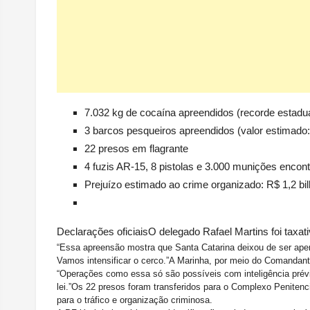
7.032 kg de cocaína apreendidos (recorde estadua
3 barcos pesqueiros apreendidos (valor estimado
22 presos em flagrante
4 fuzis AR-15, 8 pistolas e 3.000 munições encon
Prejuízo estimado ao crime organizado: R$ 1,2 bil
Declarações oficiais
O delegado Rafael Martins foi taxati
“Essa apreensão mostra que Santa Catarina deixou de ser apen
Vamos intensificar o cerco.”
A Marinha, por meio do Comandante
“Operações como essa só são possíveis com inteligência prévia
lei.”
Os 22 presos foram transferidos para o Complexo Penitenciár
para o tráfico e organização criminosa.