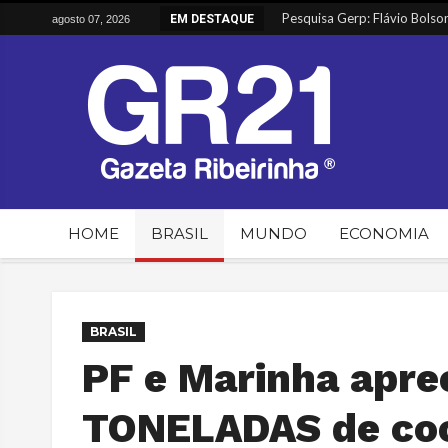
Vulnerabilidades em Urnas Ele
EM DESTAQUE
agosto 07, 2026
Greve dos Caminhoneiros Inic
Alimentos sobem e têm maior 
Entenda o envolvimento do P
HOME
BRASIL
MUNDO
ECONOMIA
BRASIL
PF e Marinha apr
TONELADAS de coc