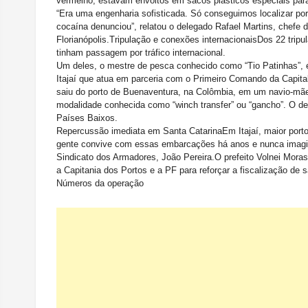
vermelho, estavam envoltos em sacos plásticos especiais para r
“Era uma engenharia sofisticada. Só conseguimos localizar por
cocaína denunciou”, relatou o delegado Rafael Martins, chef
Florianópolis.
Tripulação e conexões internacionais
Dos 22 tripul
tinham passagem por tráfico internacional.
Um deles, o mestre de pesca conhecido como “Tio Patinhas”, 
Itajaí que atua em parceria com o Primeiro Comando da Capita
saiu do porto de Buenaventura, na Colômbia, em um navio-mãe 
modalidade conhecida como “winch transfer” ou “gancho”. O des
Países Baixos.
Repercussão imediata em Santa Catarina
Em Itajaí, maior port
gente convive com essas embarcações há anos e nunca imagin
Sindicato dos Armadores, João Pereira.
O prefeito Volnei Mora
a Capitania dos Portos e a PF para reforçar a fiscalização de
Números da operação