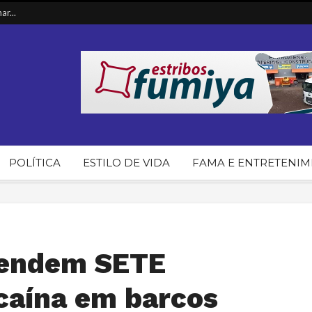
t...
ia...
in...
T d...
POLÍTICA
ESTILO DE VIDA
FAMA E ENTRETENI
eendem SETE
aína em barcos