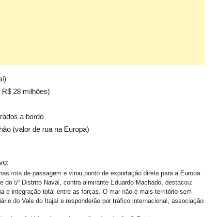
l)
: R$ 28 milhões)
trados a bordo
hão (valor de rua na Europa)
vo:
as rota de passagem e virou ponto de exportação direta para a Europa.
 do 5º Distrito Naval, contra-almirante Eduardo Machado, destacou:
 e integração total entre as forças. O mar não é mais território sem
io do Vale do Itajaí e responderão por tráfico internacional, associação