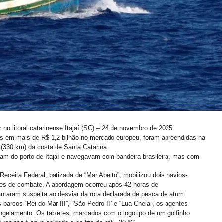
 no litoral catarinense
Itajaí (SC) – 24 de novembro de 2025
as em mais de R$ 1,2 bilhão no mercado europeu, foram apreendidas na
(330 km) da costa de Santa Catarina.
ram do porto de Itajaí e navegavam com bandeira brasileira, mas com
 Receita Federal, batizada de “Mar Aberto”, mobilizou dois navios-
res de combate. A abordagem ocorreu após 42 horas de
ntaram suspeita ao desviar da rota declarada de pesca de atum.
 barcos “Rei do Mar III”, “São Pedro II” e “Lua Cheia”, os agentes
ngelamento. Os tabletes, marcados com o logotipo de um golfinho