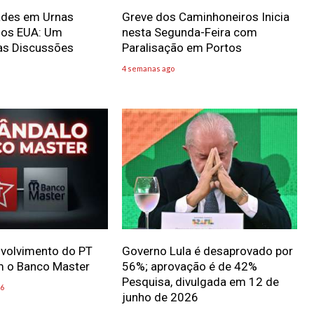
dades em Urnas
Greve dos Caminhoneiros Inicia
 nos EUA: Um
nesta Segunda-Feira com
as Discussões
Paralisação em Portos
4 semanas ago
nvolvimento do PT
Governo Lula é desaprovado por
m o Banco Master
56%; aprovação é de 42%
Pesquisa, divulgada em 12 de
26
junho de 2026