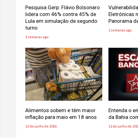
Pesquisa Gerp: Flávio Bolsonaro
Vulnerabili
lidera com 46% contra 45% de
Eletrônicas
Lula em simulação de segundo
Panorama d
turno
2 semanas ago
2 semanas ago
Alimentos sobem e têm maior
Entenda o e
inflação para maio em 18 anos
da Bahia co
12 de junho de 2026
12 de junho de 20