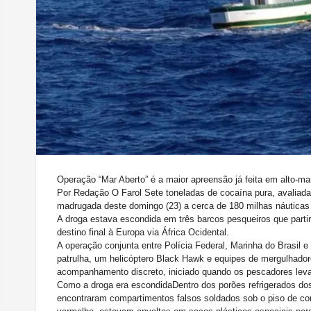
Operação “Mar Aberto” é a maior apreensão já feita em alto-mar
Por Redação O Farol
Sete toneladas de cocaína pura, avaliad
madrugada deste domingo (23) a cerca de 180 milhas náuticas 
A droga estava escondida em três barcos pesqueiros que parti
destino final à Europa via África Ocidental.
A operação conjunta entre Polícia Federal, Marinha do Brasil e
patrulha, um helicóptero Black Hawk e equipes de mergulhado
acompanhamento discreto, iniciado quando os pescadores leva
Como a droga era escondida
Dentro dos porões refrigerados dos
encontraram compartimentos falsos soldados sob o piso de co